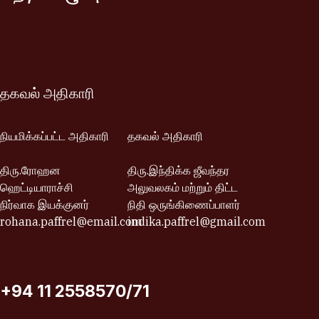
தகவல் அதிகாரி
நியமிக்கப்பட்ட அதிகாரி
தகவல் அதிகாரி
திரு.ரோஹன
திரு.இந்திக்க ஜீவந்தர
ஹெட்டியாராச்சி
அலுவலகம் மற்றும் திட்ட
நிர்வாக இயக்குனர்
நிதி ஒருங்கிணைப்பாளர்
rohana.paffrel@email.com
indika.paffrel@gmail.com
+94 11 2558570/71