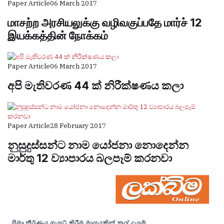
Paper Article
06 March 2017
மாசற்ற அரசியலுக்கு வழிவகுப்பதே மார்ச் 12
இயக்கத்தின் நோக்கம்
Paper Article
06 March 2017
අපි මැතිවරණ 44 ක් නිරීක්ෂණය කලා
Paper Article
28 February 2017
නුසුදුස්සන්ට නාම යෝජනා නොදෙන්න
මාර්තු 12 ව්‍යාපාරය බලපෑම් කරනවා