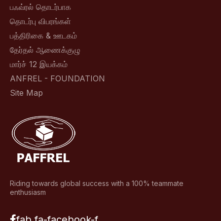
பஃவ்ரல் தொடர்பாக
தொடர்பு விபரங்கள்
பத்திரிகை & ஊடகம்
தேர்தல் ஆணைக்குழு
மார்ச் 12 இயக்கம்
ANFREL - FOUNDATION
Site Map
Riding towards global success with a 100% teammate
enthusiasm
fab fa-facebook-f