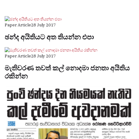
Paper Article
28 July 2017
ඡන්ද අයිතියට අත තියන්න එපා
Paper Article
28 July 2017
මැතිවරණ තවත් කල් නොදමා ජනතා අයිතිය
රකින්න