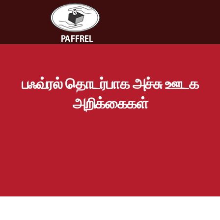
பஃவ்ரல் தொடர்பாக அச்சு ஊடக
அறிக்கைகள்