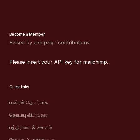
Become a Member
Raised by campaign contributions
Please insert your API key for mailchimp.
Quick links
பஃவ்ரல் தொடர்பாக
தொடர்பு விபரங்கள்
பத்திரிகை & ஊடகம்
தேர்தல் ஆணைக்குழு