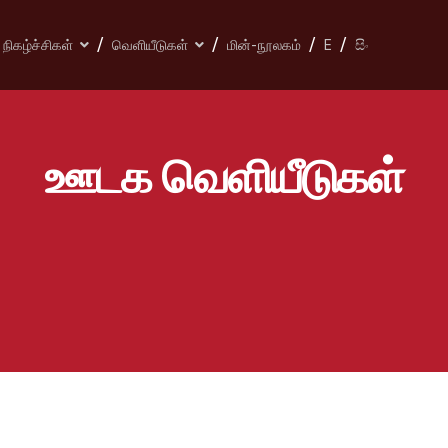
நிகழ்ச்சிகள்
வெளியீடுகள்
மின்-நூலகம்
E
සිං
ஊடக வெளியீடுகள்