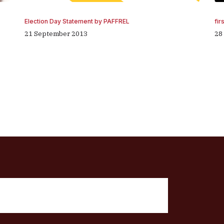
fir
Election Day Statement by PAFFREL
28
21 September 2013