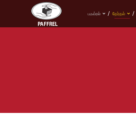
பஃவ்ரல்
தேர்தல்