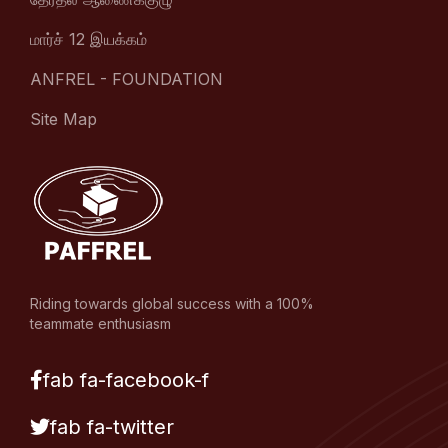
மார்ச் 12 இயக்கம்
ANFREL - FOUNDATION
Site Map
Riding towards global success with a 100%
teammate enthusiasm
fab fa-facebook-f
fab fa-twitter