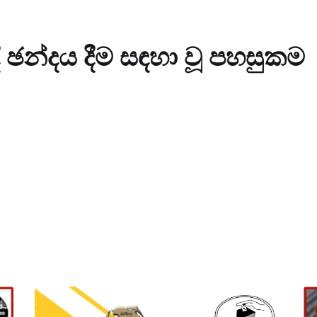
ඡන්දය දීම සඳහා වූ පහසුකම