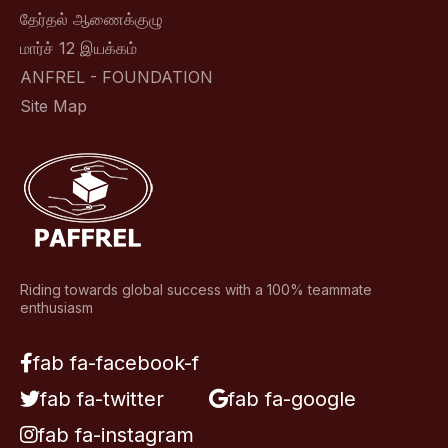
தேர்தல் ஆணைக்குழு
மார்ச் 12 இயக்கம்
ANFREL - FOUNDATION
Site Map
Riding towards global success with a 100% teammate
enthusiasm
fab fa-facebook-f
fab fa-twitter
fab fa-google
fab fa-instagram