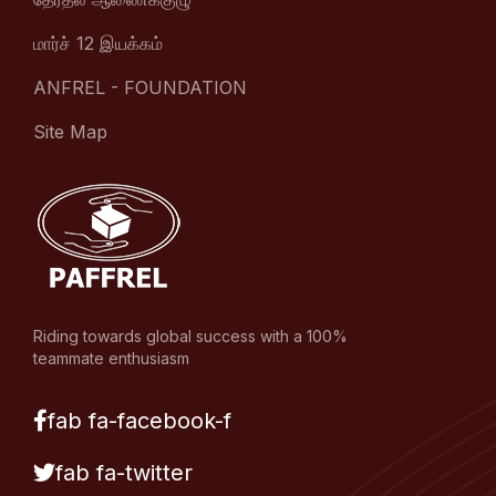
மார்ச் 12 இயக்கம்
ANFREL - FOUNDATION
Site Map
Riding towards global success with a 100%
teammate enthusiasm
fab fa-facebook-f
fab fa-twitter