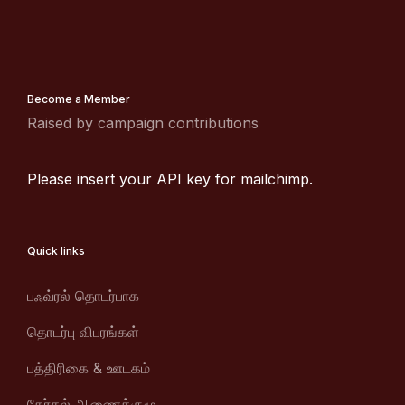
Become a Member
Raised by campaign contributions
Please insert your API key for mailchimp.
Quick links
பஃவ்ரல் தொடர்பாக
தொடர்பு விபரங்கள்
பத்திரிகை & ஊடகம்
தேர்தல் ஆணைக்குழு