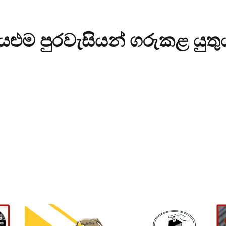
යළුම පුරවැසියන් ගරුකළ යුතු