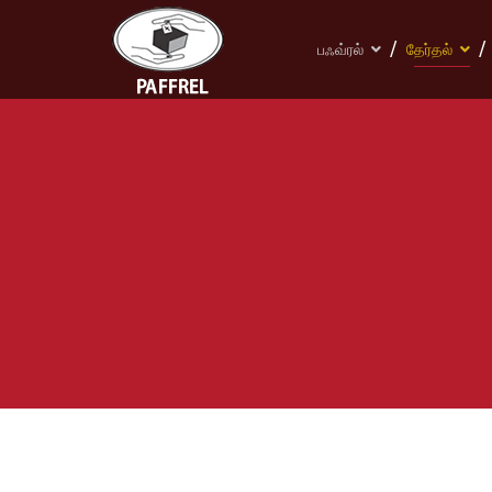
பஃவ்ரல்
தேர்தல்