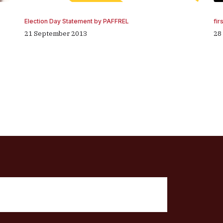
fir
Election Day Statement by PAFFREL
28
21 September 2013