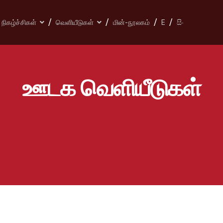
நிகழ்ச்சிகள்
வெளியீடுகள்
மின்-நூலகம்
E
සිං
ஊடக வெளியீடுகள்