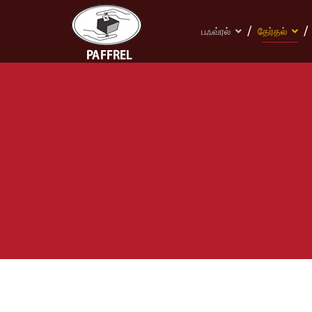
பஃவ்ரல்
தேர்தல்