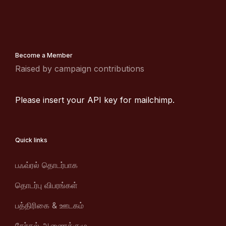
Become a Member
Raised by campaign contributions
Please insert your API key for mailchimp.
Quick links
பஃவ்ரல் தொடர்பாக
தொடர்பு விபரங்கள்
பத்திரிகை & ஊடகம்
தேர்தல் ஆணைக்குழு