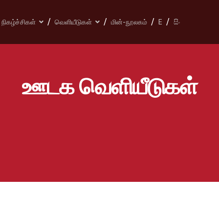
நிகழ்ச்சிகள்
வெளியீடுகள்
மின்-நூலகம்
E
සිං
ஊடக வெளியீடுகள்