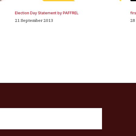
fir
Election Day Statement by PAFFREL
28
21 September 2013