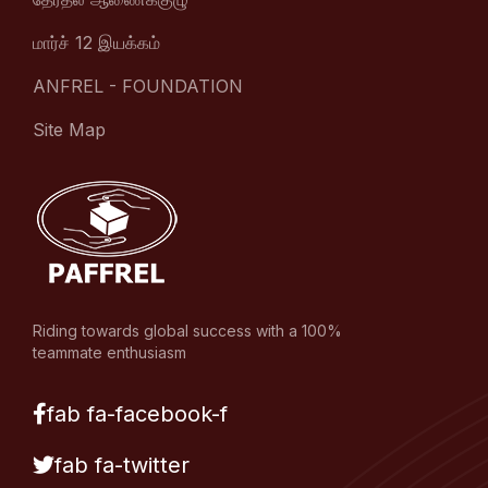
மார்ச் 12 இயக்கம்
ANFREL - FOUNDATION
Site Map
Riding towards global success with a 100%
teammate enthusiasm
fab fa-facebook-f
fab fa-twitter