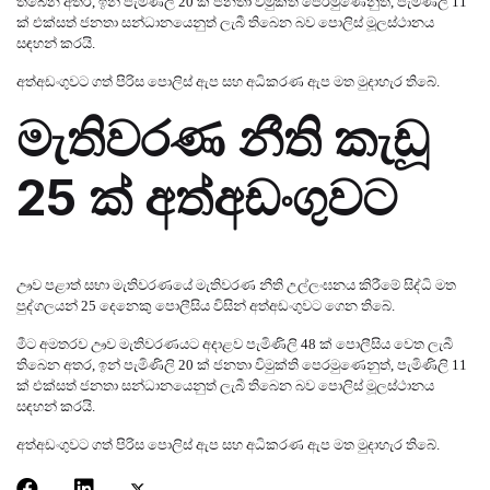
තිබෙන අතර
,
ඉන් පැමිණිලි
20
ක් ජනතා විමුක්ති පෙරමුණෙනුත්
,
පැමිණිලි
11
ක් එක්සත්
ජනතා සන්ධානයෙනුත් ලැබී තිබෙන බව පොලිස් මූලස්ථානය
සඳහන් කරයි.
අත්අඩංගුවට ගත් පිරිස පොලිස් ඇප සහ අධිකරණ ඇප මත මුදාහැර තිබේ.
මැතිවරණ නීති කැඩූ
25
ක් අත්අඩංගුවට
ඌව පළාත් සභා මැතිවරණයේ මැතිවරණ නීති උල්ලංඝනය කිරීමේ සිද්ධි මත
පුද්ගලයන්
25
දෙනෙකු පොලීසිය විසින් අත්අඩංගුවට ගෙන තිබේ.
මීට අමතරව ඌව මැතිවරණයට අදාළව පැමිණිලි
48
ක් පොලීසිය වෙත ලැබී
තිබෙන අතර
,
ඉන් පැමිණිලි
20
ක් ජනතා විමුක්ති පෙරමුණෙනුත්
,
පැමිණිලි
11
ක් එක්සත්
ජනතා සන්ධානයෙනුත් ලැබී තිබෙන බව පොලිස් මූලස්ථානය
සඳහන් කරයි.
අත්අඩංගුවට ගත් පිරිස පොලිස් ඇප සහ අධිකරණ ඇප මත මුදාහැර තිබේ.