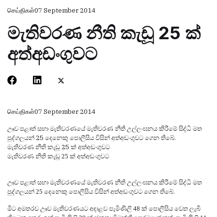
செய்திகள்
07 September 2014
මැතිවරණ නීති කැඩූ 25 ක්
අත්අඩංගුවට
செய்திகள்
07 September 2014
ඌව පළාත් සභා මැතිවරණයේ මැතිවරණ නීති උල්ලංඝනය කිරීමේ සිද්ධි මත
පුද්ගලයන් 25 දෙනෙකු පොලීසිය විසින් අත්අඩංගුවට ගෙන තිබේ.
මැතිවරණ නීති කැඩූ 25 ක් අත්අඩංගුවට
මැතිවරණ නීති කැඩූ
25
ක් අත්අඩංගුවට
ඌව පළාත් සභා මැතිවරණයේ මැතිවරණ නීති උල්ලංඝනය කිරීමේ සිද්ධි මත
පුද්ගලයන්
25
දෙනෙකු පොලීසිය විසින් අත්අඩංගුවට ගෙන තිබේ.
මීට අමතරව ඌව මැතිවරණයට අදාළව පැමිණිලි
48
ක් පොලීසිය වෙත ලැබී