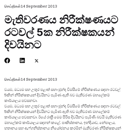
செய்திகள்
14 September 2013
මැතිවරණය නිරීක්ෂණයට
රටවල් 5ක නිරීක්ෂකයන්
දිවයිනට
செய்திகள்
14 September 2013
වයඹ, මධ්‍යම සහ උතුර පළාත් සභා ඡුන්ද විමසීමේ නිරීක්ෂණය සඳහා රටවල්
5කින් නිරීක්ෂකයන් දිවයිනට පැමිණ ඇති බව මැතිවරණ මහලේකම්
කාර්යාලය පවසනවා.
වයඹ, මධ්‍යම සහ උතුර පළාත් සභා ඡුන්ද විමසීමේ නිරීක්ෂණය සඳහා රටවල්
5කින් නිරීක්ෂකයන් දිවයිනට පැමිණ ඇති බව මැතිවරණ මහලේකම්
කාර්යාලය පවසනවා. ඊයේ රාත‍්‍රී මෙම පිරිස දිවයිනට පැමිණි බවයි මැතිවරණ
මහලේකම් කාර්යාලය සඳහන් කළේ. පාකිස්තානය, ඉන්දියාව, නේපාලය,
භූතානය සහ ඇෆ්ගනිස්තානය නියෝජනය කරමින් මැතිවරණ නිරීක්ෂකයන්