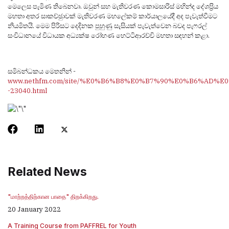
මෙලෙස පැමිණ තිබෙනවා. ඔවුන් සහ මැතිවරණ කොමසාරිස් මහින්ද දේශප‍්‍රිය
මහතා අතර සාකච්ඡුාවක් මැතිවරණ මහලේකම් කාර්යාලයේදී අද පැවැත්වීමට
නියමිතයි. මෙම පිරිසට දෙදිනක පුහුණු සැසියක් පැවැත්වෙන බවද පැෆරල්
සංවිධානයේ විධායක අධ්‍යක්ෂ රෝහණ හෙට්ටිආරච්චි මහතා සඳහන් කළා.
සමිබන්ධකය මෙතනින් -
www.nethfm.com/site/%E0%B6%B8%E0%B7%90%E0%B6%
-23040.html
Related News
"மாற்றத்திற்கான பாதை" திறக்கிறது.
20 January 2022
A Training Course from PAFFREL for Youth