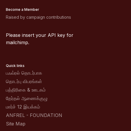
Become a Member
Raised by campaign contributions
Please insert your API key for
mailchimp.
Quick links
பஃவ்ரல் தொடர்பாக
தொடர்பு விபரங்கள்
பத்திரிகை & ஊடகம்
தேர்தல் ஆணைக்குழு
மார்ச் 12 இயக்கம்
ANFREL - FOUNDATION
Site Map