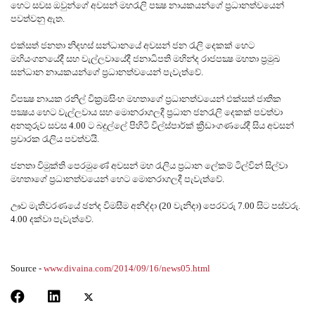
හෙට සවස ඔවුන්ගේ අවසන් මහරැලි පක්‍ෂ නායකයන්ගේ ප්‍රධානත්වයෙන්
පවත්වනු ඇත.
එක්‌සත් ජනතා නිදහස්‌ සන්ධානයේ අවසන් ජන රැලි දෙකක්‌ හෙට
මහියංගනයේදී සහ වැල්ලවායේදී ජනාධිපති මහින්ද රාජපක්‍ෂ මහතා ප්‍රමුඛ
සන්ධාන නායකයන්ගේ ප්‍රධානත්වයෙන් පැවැත්වේ.
විපක්‍ෂ නායක රනිල් වික්‍රමසිංහ මහතාගේ ප්‍රධානත්වයෙන් එක්‌සත් ජාතික
පක්‍ෂය හෙට වැල්ලවාය සහ මොනරාගලදී ප්‍රධාන ජනරැලි දෙකක්‌ පවත්වා
අනතුරුව සවස 4.00 ට බදුල්ලේ පිහිටි විල්ස්‌පාර්ක්‌ ක්‍රීඩාංගණයේදී සිය අවසන්
ප්‍රචාරක රැලිය පවත්වයි.
ජනතා විමුක්‌ති පෙරමුණේ අවසන් මහ රැලිය ප්‍රධාන ලේකම් ටිල්වින් සිල්වා
මහතාගේ ප්‍රධානත්වයෙන් හෙට මොනරාගලදී පැවැත්වේ.
ඌව මැතිවරණයේ ඡන්ද විමසීම අනිද්දා (20 වැනිදා) පෙරවරු 7.00 සිට පස්‌වරු.
4.00 දක්‌වා පැවැත්වේ.
Source -
www.divaina.com/2014/09/16/news05.html