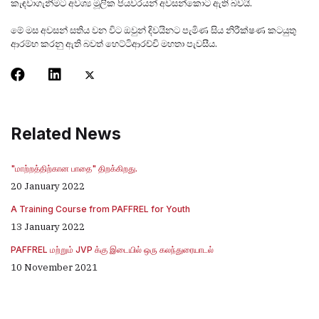
කැඳවාගැනීමට අවශ්‍ය මූලික පියවරයන් අවසන්කොට ඇති බවයි.
මේ මස අවසන් සතිය වන විට ඔවුන් දිවයිනට පැමිණ සිය නිරීක්ෂණ කටයුතු
ආරම්භ කරනු ඇති බවත් හෙට්ටිආරච්චි මහතා පැවසීය.
Related News
"மாற்றத்திற்கான பாதை" திறக்கிறது.
20 January 2022
A Training Course from PAFFREL for Youth
13 January 2022
PAFFREL மற்றும் JVP க்கு இடையில் ஒரு கலந்துரையாடல்
10 November 2021