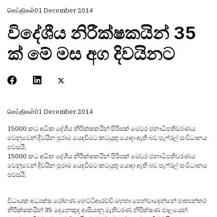
செய்திகள்
01 December 2014
විදේශීය නිරීක්ෂකයින් 35
ක් මේ මස අග දිවයිනට
செய்திகள்
01 December 2014
15000 කට අධික දේශීය නිරීක්ෂකයින් පිරිසක් මෙවර ජනාධිපතිවරණය
වෙනුවෙන් දිවයින පුරාම යෙදවීමට කටයුතු යොදා ඇති බව පැෆ්රල් සංවිධානය
පවසයි.
15000 කට අධික දේශීය නිරීක්ෂකයින් පිරිසක් මෙවර ජනාධිපතිවරණය
වෙනුවෙන් දිවයින පුරාම යෙදවීමට කටයුතු යොදා ඇති බව පැෆ්රල් සංවිධානය
පවසයි.
විධායක අධ්‍යක්ෂ රෝහණ හෙට්ටිආරච්චි මහතා පෙන්වාදෙන්නේ ජාත්‍යන්තර
නිරීක්ෂකයින් 35 දෙනෙකුද ආසියානු මැතිවරණ නිරීක්ෂණ ජාලයෙන්