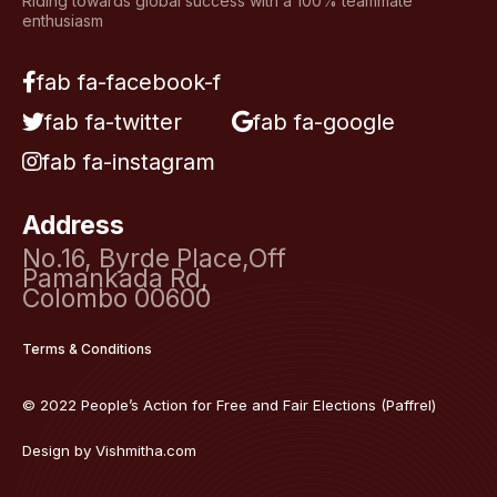
Riding towards global success with a 100% teammate
enthusiasm
fab fa-facebook-f
fab fa-twitter
fab fa-google
fab fa-instagram
Address
No.16, Byrde Place,Off
Pamankada Rd,
Colombo 00600
Terms & Conditions
© 2022 People’s Action for Free and Fair Elections (Paffrel)
Design by
Vishmitha.com