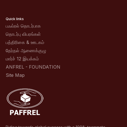
Quick links
பஃவ்ரல் தொடர்பாக
தொடர்பு விபரங்கள்
பத்திரிகை & ஊடகம்
தேர்தல் ஆணைக்குழு
மார்ச் 12 இயக்கம்
ANFREL - FOUNDATION
Site Map