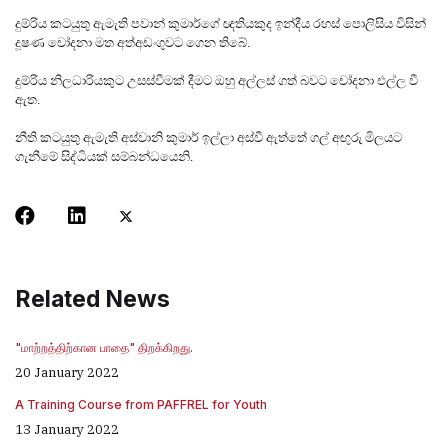
දුම්රිය කටයුතු ඇමැති පවාන් කුමාර්ගේ ඥතියකුද ඉන්දීය රහස්‌ පොලිසිය විසින්
දූෂණ චෝදනා මත අත්අඩංගුවට ගෙන තිබේ.
දුම්රිය නිලධාරියකුට උසස්‌වීමක්‌ දීමට ඔහු අල්ලස්‌ ගත් බවට චෝදනා එල්ල වී
ඇත.
නීති කටයුතු ඇමැති අස්‌වානි කුමාර් ඉල්ලා අස්‌වී ඇත්තේ ගල් අඟුරු මිලයට
ගැනීමේ සිද්ධියක්‌ සම්බන්ධයෙනි.
Related News
"மாற்றத்திற்கான பாதை" திறக்கிறது.
20 January 2022
A Training Course from PAFFREL for Youth
13 January 2022