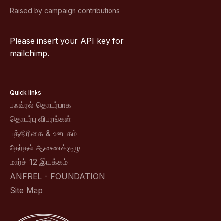
Raised by campaign contributions
Please insert your API key for
mailchimp.
Quick links
பஃவ்ரல் தொடர்பாக
தொடர்பு விபரங்கள்
பத்திரிகை & ஊடகம்
தேர்தல் ஆணைக்குழு
மார்ச் 12 இயக்கம்
ANFREL - FOUNDATION
Site Map