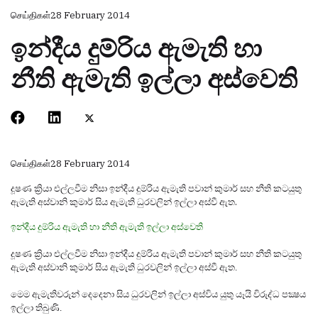
செய்திகள்
28 February 2014
ඉන්දීය දුම්රිය ඇමැති හා
නීති ඇමැති ඉල්ලා අස්‌වෙති
செய்திகள்
28 February 2014
දූෂණ ක්‍රියා එල්ලවීම නිසා ඉන්දීය දුම්රිය ඇමැති පවාන් කුමාර් සහ නීති කටයුතු
ඇමැති අස්‌වානි කුමාර් සිය ඇමැති ධුරවලින් ඉල්ලා අස්‌වී ඇත.
ඉන්දීය දුම්රිය ඇමැති හා නීති ඇමැති ඉල්ලා අස්‌වෙති
දූෂණ ක්‍රියා එල්ලවීම නිසා ඉන්දීය දුම්රිය ඇමැති පවාන් කුමාර් සහ නීති කටයුතු
ඇමැති අස්‌වානි කුමාර් සිය ඇමැති ධුරවලින් ඉල්ලා අස්‌වී ඇත.
මෙම ඇමැතිවරුන් දෙදෙනා සිය ධුරවලින් ඉල්ලා අස්‌විය යුතු යෑයි විරුද්ධ පක්‍ෂය
ඉල්ලා තිබුණි.