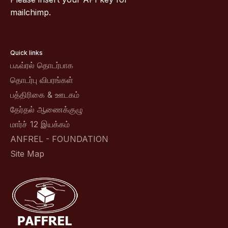
mailchimp.
Quick links
பஃவ்ரல் தொடர்பாக
தொடர்பு விபரங்கள்
பத்திரிகை & ஊடகம்
தேர்தல் ஆணைக்குழு
மார்ச் 12 இயக்கம்
ANFREL - FOUNDATION
Site Map