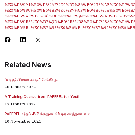
%E0%B6%91%E0%B6%AF%E0%B7%8A%E0%B6%AF%E0%B7%93
%E0%B6%89%E0%B6%BB%E0%B7%8F%E0%B6%9A%E0%B6%BA
%E0%B6%AF%E0%B6%BB%E0%B7%94%E0%B6%AB%E0%B7%94
%E0%B6%B6%E0%B7%9D%E0%B6%B8%E0%B7%8A%E0%B6%B6
%E0%B6%B4%E0%B7%92%E0%B6%B4%E0%B7%92%E0%B6%B
Related News
"மாற்றத்திற்கான பாதை" திறக்கிறது.
20 January 2022
A Training Course from PAFFREL for Youth
13 January 2022
PAFFREL மற்றும் JVP க்கு இடையில் ஒரு கலந்துரையாடல்
10 November 2021