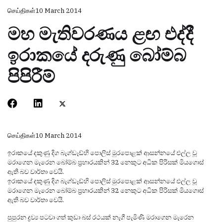
செய்திகள்
10 March 2014
මහ මැතිවරණය ළඟ එද්දී
ඉරාකයේ දරුණු බෝම්බ
පිපිරීම්
செய்திகள்
10 March 2014
ඉරාකයේ දකුණු දිග බැග්ඩෑඩ්හි පොලිස් මුරපොළක් ආසන්නයේ එල්ල වූ
මරාගෙන මැරෙන බෝම්බ ප්‍රහාරයකින් 32 නෙකුට අධික පිරිසක් මියගොස්
ඇති බව වාර්තා වෙයි.
ඉරාකයේ දකුණු දිග බැග්ඩෑඩ්හි පොලිස් මුරපොළක් ආසන්නයේ එල්ල වූ
මරාගෙන මැරෙන බෝම්බ ප්‍රහාරයකින් 32 නෙකුට අධික පිරිසක් මියගොස්
ඇති බව වාර්තා වෙයි.
පුපුරන ද්‍රව්‍ය පටවා ගත් කුඩා බස් රථයක් නැගී පැමිණි මරාගෙන මැරෙන