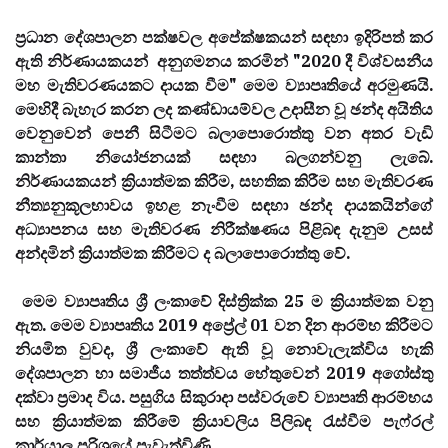
ප්‍රධාන දේශපාලන පක්ෂවල අපේක්ෂකයන් සඳහා ඉදිරිපත් කර
ඇති නිර්ණායකයන් අනුගමනය කරමින් "2020 දී විශ්වසනීය
මහ මැතිවරණයකට දායක වීම" මෙම ව්‍යාපෘතියේ අරමුණයි.
මෙහිදී බැහැර කරන ලද කණ්ඩායම්වල උදාසීන වූ ඡන්ද අයිතිය
වෙනුවෙන් පෙනී සිටීමට බලාපොරොත්තු වන අතර වැඩි
කාන්තා නියෝජනයක් සඳහා බලගන්වනු ලැබේ.
නිර්ණායකයන් ක්‍රියාත්මක කිරීම, සහතික කිරීම සහ මැතිවරණ
නීත්‍යනුකූලභාවය ඉහළ නැංවීම සඳහා ඡන්ද දායකයින්ගේ
අධ්‍යාපනය සහ මැතිවරණ නිරීක්ෂණය පිළිබඳ දැනුම උසස්
අන්දමින් ක්‍රියාත්මක කිරීමට ද බලාපොරොත්තු වේ.
මෙම ව්‍යාපෘතිය ශ්‍රී ලංකාවේ දිස්ත්‍රික්ක 25 ම ක්‍රියාත්මක වනු
ඇත. මෙම ව්‍යාපෘතිය 2019 අප්‍රේල් 01 වන දින ආරම්භ කිරීමට
නියමිත වුවද, ශ්‍රී ලංකාවේ ඇති වූ නොවැලැක්විය හැකි
දේශපාලන හා සමාජීය තත්ත්වය හේතුවෙන් 2019 අගෝස්තු
දක්වා ප්‍රමාද විය. පසුගිය සිකුරාදා පස්වරුවේ ව්‍යාපෘති ආරම්භය
සහ ක්‍රියාත්මක කිරීමේ ක්‍රියාවලිය පිලිබඳ රැස්වීම පැෆ්රල්
කාර්යාල පරිශ්‍රයේ පැවැත්විණි