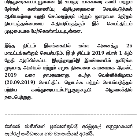
பரிந்துரைக்கப்படவூள்ளன இ உயர்தர வாக்காளர் கல்வி மற்றும்
தேர்தல் கண்காணிப்பு விதிமுறைகளை செயல்படுத்தல்
ஆகியவற்றை உறுதி செய்வதற்கும் மற்றும் ஜனநாயக தேர்தல்
நியாயத்தன்மையை அதிகரிப்பதற்கும் இச் செயட்திட்டம்
முழுமையாக மேற்கொள்ளப்படவூள்ளன.
இந்த திட்டம் இலங்கையில் உள்ள அனைத்து 25
மாவட்டங்களிலும் செயல்படும். இ;த் திட்டம் 2019 ஏப்ரல் 1 ஆம்
தேதி ஆரம்பிக்கப்பட இருந்தாலும்இ இலங்கையில் தவிர்க்க
முடியாத அரசியல் மற்றும் சமூக நிலைமை காரணமாக ஆகஸ்ட்
2019 வரை தாமதமானது. கடந்த வெள்ளிக்கிழமை
(20.09.2019) செயட்திட்ட தொடக்க மற்றும் செயல்படுத்தல்
பற்றிய கலந்துரையாடல்.Pயூகுகுசுநுடு அலுவலக்தில்
நடைபெற்றுது.
___________________________________________
එක්සත් ජාතීන්ගේ ප්‍රජාතන්ත්‍රවාදී අරමුදලේ අනුග්‍රහයෙන්
පැෆ්රල් සංවිධානය නව ව්‍යාපෘතියක් අරඹයි.