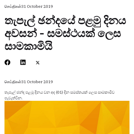
செய்திகள்
31 October 2019
තැපැල් ඡන්දයේ පළමු දිනය
අවසන් - සමස්ථයක් ලෙස
සාමකාමියි
செய்திகள்
31 October 2019
තැපැල් ඡන්ද පළමු දිනය වන අද (01) දින සමස්තයක් ලෙස සාමකාමීව
පැවැත්වින.