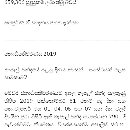
659,306
සුදුසුකම් ලබා තිබූ බවයි.
සම්පූර්ණ නිවේදනය පහත දැක්වේ.
_______________________________________
ජනාධිපතිවරණය 2019
තැපැල් ඡන්දයේ පළමු දිනය අවසන් - සමස්ථයක් ලෙස
සාමකාමියි
මෙවර ජනාධිපතිවරණයට අදාල තැපැල් ඡන්ද සලකුණු
කිරීම 2019 ඔක්තෝම්බර් 31 එනම් අද දින සහ
නොවැම්බර් මස 01, 04, 05 සහ 07 යන දින වලදී
දිවයින පුරා විසිරී ඇති තැපැල් ඡන්ද මධ්‍යස්ථාන 7900 දී
පැවැත්වීමට නියමිතය. විශේෂයෙන්ම පොලිස් ස්ථාන,