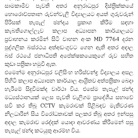
සාමකාමීව පැවති අතර අනුරාධපුර දිස්ත‍්‍රික්කයේ
හොරොව්පතාන රුවන්වැලි විද්‍යාලයට අයත් ගුරුවරුන්
පිරිසක් තැපැල් ඡන්දය ප‍්‍රකාශ කිරීම සඳහා
කැබතිගොල්ලෑව කලාප අධ්‍යාපන කාර්යාලයට
ප‍්‍රවාහනය කරමින් සිටි වාහන අංක MD 7764 දරන
පුද්ගලික බස්රථය අත්අඩංගුවට ගෙන ඇති අතර අදාල
බස් රථයේ ජනාධිපති අපේක්ෂකයෙකුගේ රුව සහිත
කුඩා පත‍්‍රිකා හමුවී ඇත.
එමෙන්ම අනුරාධපුර වලිසිංහ හරිස්චන්ද්‍ර විද්‍යාලය අසල
පිහිටි කලාප අධ්‍යාපන කාර්යාල ආශ‍්‍රිතව අත්පත‍්‍රිකා බෙදා
හැරීමේ සිදුවීමක්ද වාර්ථා විය. එසේම තැපැල් ඡන්ද
මධ්‍යස්ථානයක් ලෙස පැවති වැලිගම ප‍්‍රාදේශීය සභාවේ
සවි කර තිබූ CCTV කැමරාවක් පිළිබඳව මැතිවරණ
නිලධාරීන් සිය විරෝධතාවක් පලකර තිබූ අතර ඉන්පසු
අදාල කැමරාව රෙද්දක් යොදා ආවරණය කිරීමෙන් පසු
තැපැල් ඡන්ද කටයුතු ආරම්භ විය.