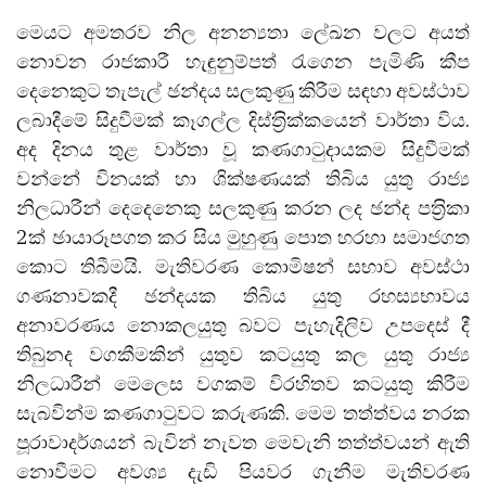
මෙයට අමතරව නිල අනන්‍යතා ලේඛන වලට අයත්
නොවන රාජකාරී හැඳුනුම්පත් රැගෙන පැමිණි කීප
දෙනෙකුට තැපැල් ඡන්දය සලකුණු කිරීම සඳහා අවස්ථාව
ලබාදීමේ සිදුවීමක් කෑගල්ල දිස්ත‍්‍රික්කයෙන් වාර්තා විය.
අද දිනය තුළ වාර්තා වූ කණගාටුදායකම සිදුවීමක්
වන්නේ විනයක් හා ශික්ෂණයක් තිබිය යුතු රාජ්‍ය
නිලධාරීන් දෙදෙනෙකු සලකුණු කරන ලද ඡන්ද පත‍්‍රිකා
2ක් ඡායාරූපගත කර සිය මුහුණු පොත හරහා සමාජගත
කොට තිබීමයි. මැතිවරණ කොමිෂන් සභාව අවස්ථා
ගණනාවකදී ඡන්දයක තිබිය යුතු රහස්‍යභාවය
අනාවරණය නොකලයුතු බවට පැහැදිලිව උපදෙස් දී
තිබුනද වගකීමකින් යුතුව කටයුතු කල යුතු රාජ්‍ය
නිලධාරීන් මෙලෙස වගකම් විරහිතව කටයුතු කිරීම
සැබවින්ම කණගාටුවට කරුණකි. මෙම තත්ත්වය නරක
පූරාවාදර්ශයන් බැවින් නැවත මෙවැනි තත්ත්වයන් ඇති
නොවීමට අවශ්‍ය දැඩි පියවර ගැනීම මැතිවරණ