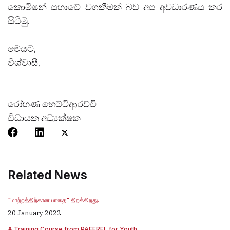
කොමිෂන් සභාවේ වගකීමක් බව අප අවධාරණය කර
සිටිමු.
මෙයට,
විශ්වාසී,
රෝහණ හෙට්ටිආරච්චි
විධායක අධ්‍යක්ෂක
Related News
"மாற்றத்திற்கான பாதை" திறக்கிறது.
20 January 2022
A Training Course from PAFFREL for Youth