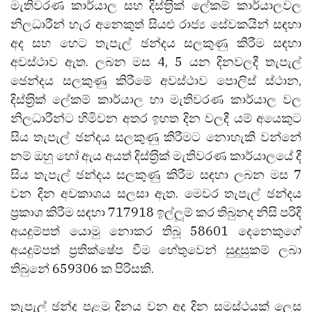
මැතිවරණ කාර්යාල සහ දිස්ත‍්‍රික් ලේකම් කාර්යාලවල
නිලධාරීන් හැර අනෙකුත් සියළු රාජ්‍ය සේවකයින් සඳහා
අද සහ හෙට තැපැල් ඡන්දය සලකුණු කිරීම සඳහා
අවස්ථාව ඇත. ලබන මස 4, 5 යන දිනවලදී තැපැල්
ඡෙන්දය සලකුණු කිරීමේ අවස්ථාව පොලිස් ස්ථාන,
දිස්ත‍්‍රික් ලේකම් කාර්යාල හා මැතිවරණ කාර්යාල වල
නිලධාරීන්ට හිමිවන අතර ඉහත දින වලදී යම් අයෙකුට
සිය තැපැල් ඡන්දය සලකුණු කිරීමට නොහැකි වන්නේ
නම් ඔහු හෝ ඇය අයත් දිස්ත‍්‍රික් මැතිවරණ කාර්යාලයේ දී
සිය තැපැල් ඡන්දය සලකුණු කිරීම සඳහා ලබන මස 7
වන දින අවකාශය සලසා ඇත. මෙවර තැපැල් ඡන්දය
ප‍්‍රකාශ කිරීම සඳහා 717918 ඉල්ලූම් කර තිබුනද නිසි පරිදි
අයදුම්පත් යොමු නොකර තිබූ 58601 දෙනෙකුගේ
අයදුම්පත් ප‍්‍රතික්ෂේප වීම හේතුවෙන් සුදුසුකම් ලබා
තිබුනේ 659306 ක පිරිසකි.
තැපැල් ඡන්ද පළමු දිනය වන අද දින සමස්ථයක් ලෙස