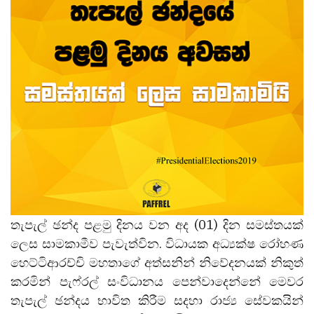
තැපැල් ඡන්ද පළමු දිනය වන අද (01) දින සමස්තයක්
ලෙස සාමකාමීව පැවැත්වින. විධායක අධ්‍යක්ෂ රෝහණ
හෙට්ටිආරච්චි මහතාගේ අත්සනින් නිවේදනයක් නිකුත්
කරමින් පැෆ්රල් සංවිධානය පෙන්වාදෙන්නේ මෙවර
තැපැල් ඡන්දය භාවිත කිරීම සදහා රාජ්‍ය සේවකයින්