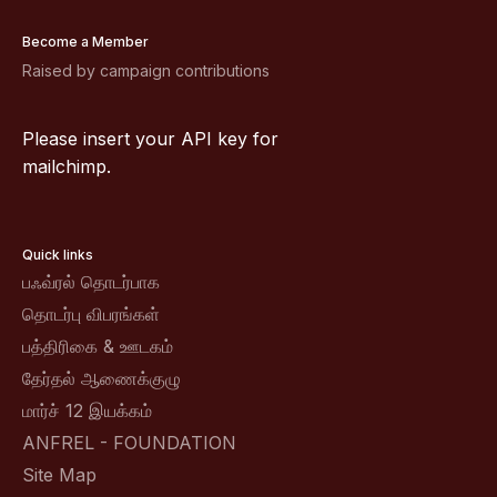
Become a Member
Raised by campaign contributions
Please insert your API key for
mailchimp.
Quick links
பஃவ்ரல் தொடர்பாக
தொடர்பு விபரங்கள்
பத்திரிகை & ஊடகம்
தேர்தல் ஆணைக்குழு
மார்ச் 12 இயக்கம்
ANFREL - FOUNDATION
Site Map