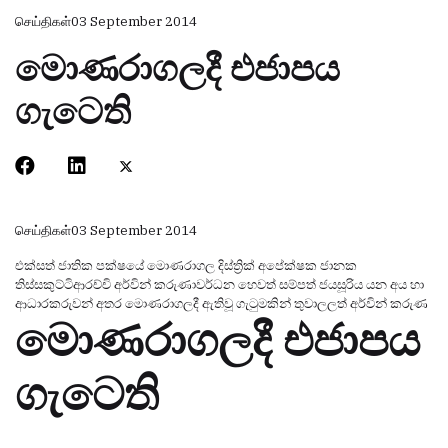
செய்திகள்
03 September 2014
මොණරාගලදී එජාපය
ගැටෙති
செய்திகள்
03 September 2014
එක්සත් ජාතික පක්ෂයේ මොණරාගල දිස්ත්‍රික් අපේක්ෂක ජානක
තිස්සකුට්ටිආරච්චි අර්වින් කරුණාවර්ධන හෙවත් සම්පත් ජයසූරිය යන අය හා
ආධාරකරුවන් අතර මොණරාගලදී ඇතිවූ ගැටුමකින් තුවාලලත් අර්වින් කරුණ
මොණරාගලදී එජාපය
ගැටෙති