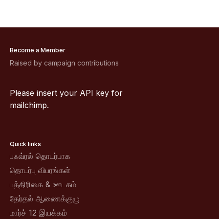
Become a Member
Raised by campaign contributions
Please insert your API key for
mailchimp.
Quick links
பஃவ்ரல் தொடர்பாக
தொடர்பு விபரங்கள்
பத்திரிகை & ஊடகம்
தேர்தல் ஆணைக்குழு
மார்ச் 12 இயக்கம்