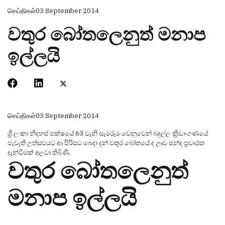
செய்திகள்
03 September 2014
වතුර බෝතලෙනුත් මනාප
ඉල්ලයි
செய்திகள்
03 September 2014
ශ්‍රී ලංකා නිදහස් පක්ෂයේ 63 වැනි සැමරුම වෙනුවෙන් බදුල්ල ක්‍රිඩාංගණයේ
පැවැති උත්සවයට ආ පිරිසට බෙදා දුන් වතුර බෝතයේ ද ඌව ඡන්ද ප්‍රචාරක
දැන්වීමක් අලවා තිබිණි.
වතුර බෝතලෙනුත්
මනාප ඉල්ලයි