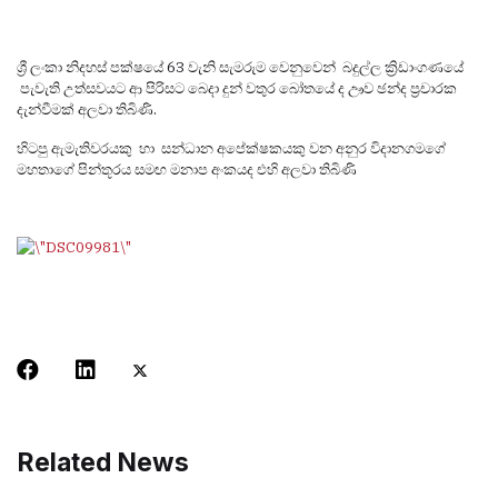
ශ්‍රී ලංකා නිදහස් පක්ෂයේ 63 වැනි සැමරුම වෙනුවෙන් බදුල්ල ක්‍රිඩාංගණයේ
පැවැති උත්සවයට ආ පිරිසට බෙදා දුන් වතුර බෝතයේ ද ඌව ඡන්ද ප්‍රචාරක
දැන්වීමක් අලවා තිබිණි.
හිටපු ඇමැතිවරයකු හා සන්ධාන අපේක්ෂකයකු වන අනුර විදානගමගේ
මහතාගේ පින්තූරය සමඟ මනාප අංකයද එහි අලවා තිබිණි
Related News