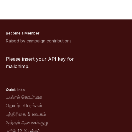
Become a Member
Raised by campaign contributions
Please insert your API key for
mailchimp.
Quick links
பஃவ்ரல் தொடர்பாக
தொடர்பு விபரங்கள்
பத்திரிகை & ஊடகம்
தேர்தல் ஆணைக்குழு
மார்ச் 12 இயக்கம்