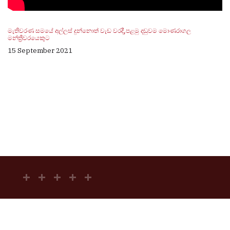
මැතිවරණ සමයේ අල්ලස් දුන්නොත් වැඩ වරදී,පළමු දඬුවම මොණරාගල
මන්ත්‍රීවරයෙකුට
15 September 2021