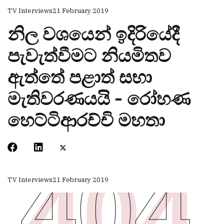
TV Interviews
21 February 2019
නිල වශයෙන් ඉදිරියේදී
පැවැත්වීමට නියමිතව
ඇත්තේ පළාත් සභා
මැතිවරණයයි - රෝහණ
හෙට්ටිආරච්චි මහතා
TV Interviews
21 February 2019