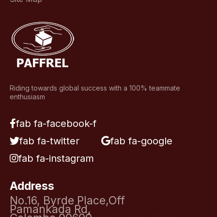
Riding towards global success with a 100% teammate
enthusiasm
fab fa-facebook-f
fab fa-twitter
fab fa-google
fab fa-instagram
Address
No.16, Byrde Place,Off
Pamankada Rd,