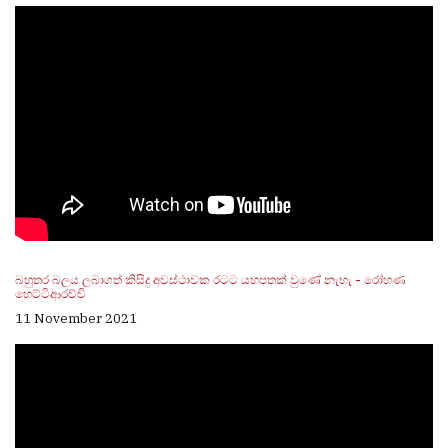
බහුතර බලය ලබාගත් කිසිදු අවස්ථාවක රටට යහපතක් වුණේ නැහැ - රෝහණ
හෙට්ටිආරච්චි
11 November 2021