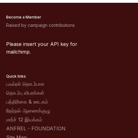
Become a Member
Raised by campaign contributions
Please insert your API key for
mailchimp.
Quick links
பஃவ்ரல் தொடர்பாக
தொடர்பு விபரங்கள்
பத்திரிகை & ஊடகம்
தேர்தல் ஆணைக்குழு
மார்ச் 12 இயக்கம்
ANFREL - FOUNDATION
Site Map