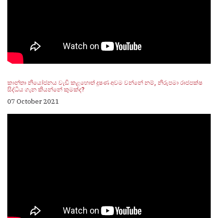
කාන්තා නියෝජනය වැඩි කළහොත් දූෂණ අවම වන්නේ නම්, නිරුපමා රාජපක්ෂ
සිද්ධිය ගැන කියන්නේ කුමක්ද?
07 October 2021