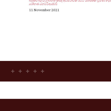
බහුතර බලය ලබාගත් කිසිදු අවස්ථාවක රටට යහපතක් වුණේ නැහ
රෝහණ හෙට්ටිආරච්චි
11 November 2021