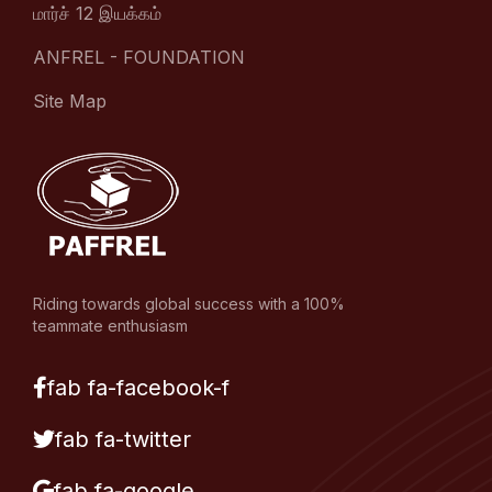
மார்ச் 12 இயக்கம்
ANFREL - FOUNDATION
Site Map
Riding towards global success with a 100%
teammate enthusiasm
fab fa-facebook-f
fab fa-twitter
fab fa-google