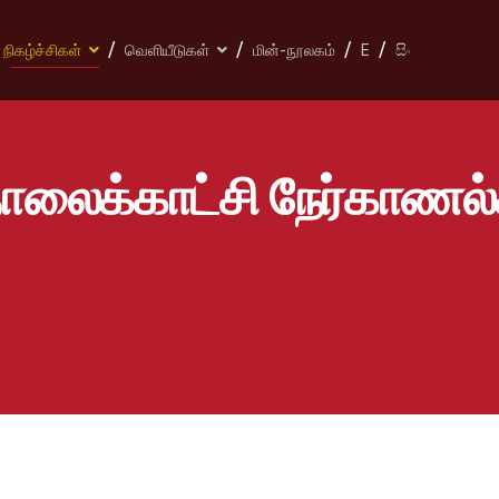
நிகழ்ச்சிகள்
வெளியீடுகள்
மின்-நூலகம்
E
සිං
லைக்காட்சி நேர்காணல்