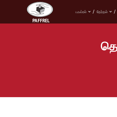
பஃவ்ரல்
தேர்தல்
தொ