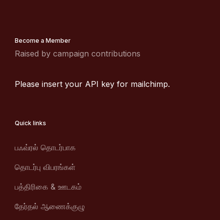
Become a Member
Raised by campaign contributions
Please insert your API key for mailchimp.
Quick links
பஃவ்ரல் தொடர்பாக
தொடர்பு விபரங்கள்
பத்திரிகை & ஊடகம்
தேர்தல் ஆணைக்குழு