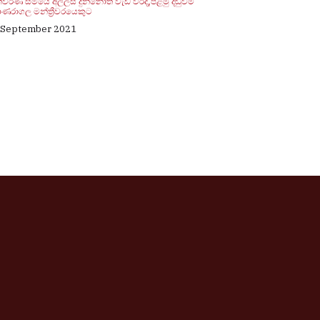
ිවරණ සමයේ අල්ලස් දුන්නොත් වැඩ වරදී,පළමු දඬුවම
ණරාගල මන්ත්‍රීවරයෙකුට
 September 2021