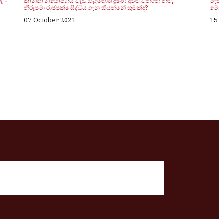
ැ -
කාන්තා නියෝජනය වැඩි කළහොත් දූෂණ අවම වන්නේ නම්,
මැත
නිරුපමා රාජපක්ෂ සිද්ධිය ගැන කියන්නේ කුමක්ද?
මො
07 October 2021
15