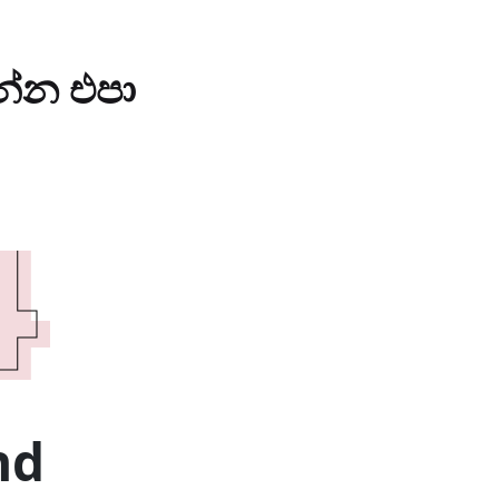
ගන්න එපා