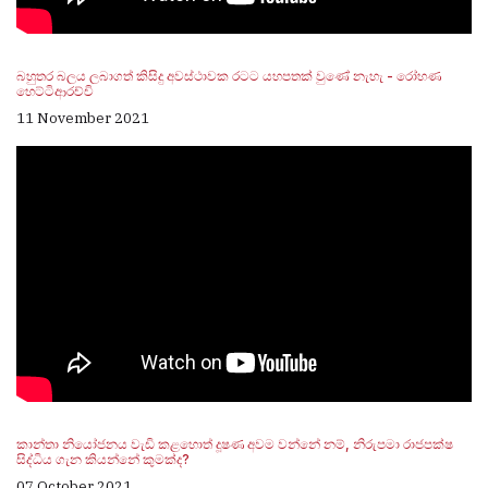
බහුතර බලය ලබාගත් කිසිදු අවස්ථාවක රටට යහපතක් වුණේ නැහැ - රෝහණ
හෙට්ටිආරච්චි
11 November 2021
කාන්තා නියෝජනය වැඩි කළහොත් දූෂණ අවම වන්නේ නම්, නිරුපමා රාජපක්ෂ
සිද්ධිය ගැන කියන්නේ කුමක්ද?
07 October 2021