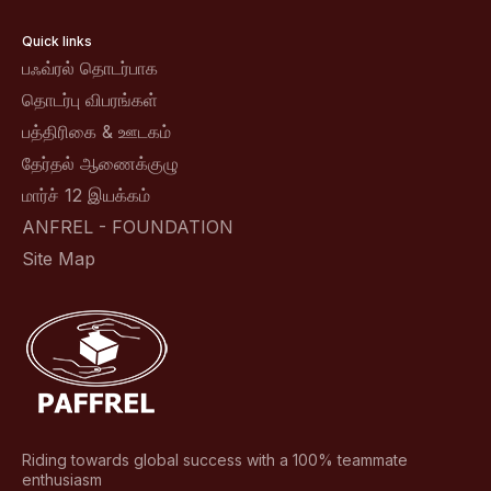
Quick links
பஃவ்ரல் தொடர்பாக
தொடர்பு விபரங்கள்
பத்திரிகை & ஊடகம்
தேர்தல் ஆணைக்குழு
மார்ச் 12 இயக்கம்
ANFREL - FOUNDATION
Site Map
Riding towards global success with a 100% teammate
enthusiasm