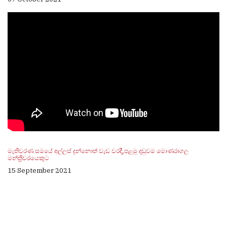
මැතිවරණ සමයේ අල්ලස් දුන්නොත් වැඩ වරදී,පළමු දඬුවම මොණරාගල
මන්ත්‍රීවරයෙකුට
15 September 2021