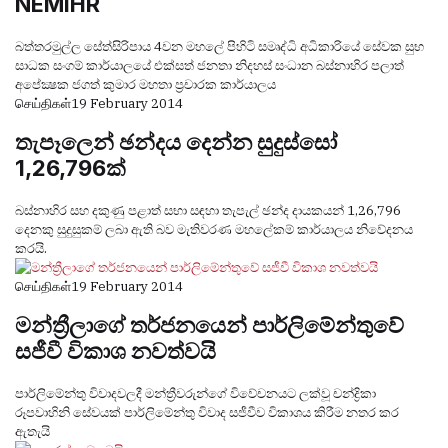
NEMIHR
බත්තරමුල්ල සේත්සිරිපාය 4වන මහලේ පිහිටි සමෘද්ධි අධිකාරියේ සේවක සුභ
සාධක සංගම් කාර්යාලයේ එක්සත් ජනතා නිදහස් සංධාන බස්නාහිර පලාත්
අපේක්‍ෂක ජගත් කුමාර මහතා ප‍්‍රචාරක කාර්යාලය
செய்திகள்
19 February 2014
තැපෑලෙන් ඡන්දය දෙන්න සුදුස්සෝ
1,26,796ක්
බස්නාහිර සහ දකුණු පළාත් සභා සඳහා තැපැල් ඡන්ද දායකයන් 1,26,796
දෙනකු සුදුසුකම් ලබා ඇති බව මැතිවරණ මහලේකම් කාර්යාලය නිවේදනය
කරයි.
செய்திகள்
19 February 2014
මන්ත්‍රීලාගේ තර්ජනයෙන් පාර්ලිමේන්තුවේ
සජීවී විකාශ නවත්වයි
පාර්ලිමේන්තු විවාදවලදී මන්ත්‍රීවරුන්ගේ විවේචනයට ලක්‌වූ චන්ද්‍රිකා
රූපවාහිනි සේවයක්‌ පාර්ලිමේන්තු විවාද සජීවීව විකාශය කිරීම නතර කර
ඇතැයි