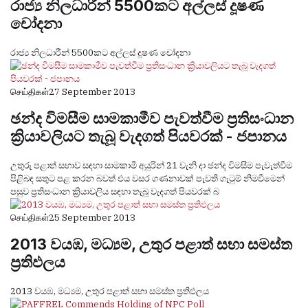
රාජ්‍ය නිලධාරීන් 5500කට අල්ලස් දූෂණ
චෝදනා
රාජ්‍ය නිලධාරීන් 5500කට අල්ලස් දූෂණ චෝදනා
செய்திகள்
27 September 2013
ඡන්ද විමසීම සාමකාමීව පැවත්වීම ප්‍රතිසංධාන
ක්‍රියාවලියට තැබූ වැදගත් පියවරක් - ජපානය
උතුරු පළාත් සභාව සඳහා සාමකාමී අයුරින් 21 වැනි දා ඡන්ද විමසීම පැවැත්වීම
පිළිබඳ සතුට පළ කරන බවත් එය වසර ගණනාවක් පැවති ගැටුම් නිමවීමෙන්
පසුව ප්‍රතිසංධාන ක්‍රියාවලිය සඳහා තැබූ වැදගත් පියවරක් බ
செய்திகள்
25 September 2013
2013 වයඹ, මධ්‍යම, උතුර පළාත් සභා සමස්ත
ප්‍රතිඵලය
2013 වයඹ, මධ්‍යම, උතුර පළාත් සභා සමස්ත ප්‍රතිඵලය