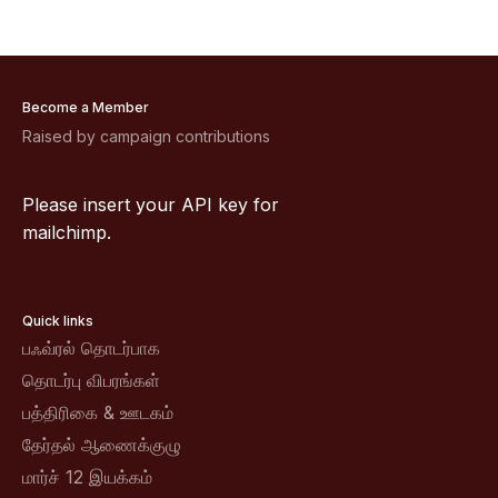
Become a Member
Raised by campaign contributions
Please insert your API key for
mailchimp.
Quick links
பஃவ்ரல் தொடர்பாக
தொடர்பு விபரங்கள்
பத்திரிகை & ஊடகம்
தேர்தல் ஆணைக்குழு
மார்ச் 12 இயக்கம்