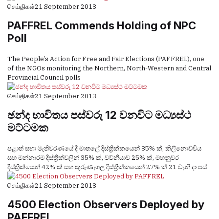
செய்திகள்
21 September 2013
PAFFREL Commends Holding of NPC
Poll
The People’s Action for Free and Fair Elections (PAFFREL), one
of the NGOs monitoring the Northern, North-Western and Central
Provincial Council polls
செய்திகள்
21 September 2013
ඡන්ද භාවිතය පස්වරු 12 වනවිට මධ්‍යස්ථ
මට්ටමක
පළාත් සභා මැතිවරණයේ දී මාතලේ දිස්ත්‍රික්කයෙන් 35% ක්, කිලිනොච්චිය
සහ මන්නාරම දිස්ත්‍රික්වලින් 35% ක්, වව්නියාව 25% ක්, මහනුවර
දිස්ත්‍රික්යෙන් 42% ක් සහ කුරුණෑගල දිස්ත්‍රික්කයෙන් 27% ක් 21 වැනි දා පස්
செய்திகள்
21 September 2013
4500 Election Observers Deployed by
PAFFREL