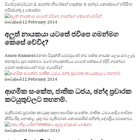
විඡේගුණවර්ධන 2. අජන්ත නිරෝෂන් පාදුක්‌ක 3. අන්දර කොස්‌තගේ හරිසිංහ
හරිස්‌චන්ද්‍ර ද කොස්‌තා
செய்திகள்
12 February 2014
අලුත් නායකයා යටතේ ජවිපෙ ගමන්මග
කෙසේ වේවිද?
Anura-Kumara1ජනතා විමුක්ති පෙරමුණේ නව පක්ෂ නායක ලෙස ඔබ ලැබූ
තනතුරට සුබ පතනවා. ඔබේ නායකත්වය යටතේ පක්ෂයේ ඉදිරි ගමන්මග
මොන ආකාරයෙන් හැඩ ගැසේවිද?
செய்திகள்
12 February 2014
ආගමික සංකේත, ජාතික ධජය, ඡන්ද ප‍්‍රචාරක
කටයුතුවලට තහනම්.
මැතිවරණ ප‍්‍රචාරක කටයුතු සඳහා ආගමික සංකේත, ජාතික ධජය ආදිය භාවිතා
කිරීම සිදු නොකළ යුතු බව මැතිවරණ කොමසාරිස් මහින්ද දේශප‍්‍රිය පවසනවා.
செய்திகள்
04 December 2013