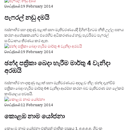
செய்திகள்
19 February 2014
පැෆරල් නඩු දමයි
බස්‌නාහිර සහ දකුණු පළාත් සභා මැතිවරණයේදී දිගින් දිගටම නීති උල්ලංඝනය
කරන අපේක්‍ෂකයන්ට එරෙහිව අධිකරණයේ නඩු පැවරීමට පැෆරල්
සංවිධානය තීරණය කර ඇත.
செய்திகள்
19 February 2014
ඡන්ද පත්‍රිකා බෙදා හැරීම මාර්තු 4 වැනිදා
අරඹයි
බස්‌නාහිර හා දකුණු පළාත් සභා මැතිවරණයට අදාළව නිල ඡන්ද දැන්වීම්
පත්‍රිකා බෙදා හැරීම මාර්තු 04 වැනිදා ආරම්භ කරන බව මැතිවරණ මහ ලේකම්
කාර්යාලය පවසයි.
செய்திகள்
12 February 2014
කොළඹ නාම යෝජනා
කොළඹ නාම යෝජනා එක්‌සත් ජාතික පක්‍ෂය 1. අ.අ.අ.අ. ශිවංක