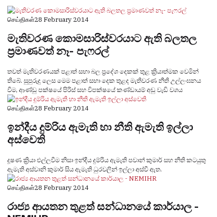
செய்திகள்
28 February 2014
මැතිවරණ කොමසාරිස්වරයාට ඇති බලතල
ප්‍රමාණවත් නෑ- පැෆරල්
තවත් මැතිවරණයක් පළාත් සභා බල ප්‍රදේශ දෙකක් තුළ ක්‍රියාත්මක වෙමින්
තිබේ. සුපුරුදු ලෙස මෙම පළාත් සභා දෙක තුළද මැතිවරණ නීති උල්ලංඝනය
වීම, ආණ්ඩු පක්ෂයේ පිරිස් සහ විපක්ෂයේ කණ්ඩායම් අඩු වැඩි වශය
செய்திகள்
28 February 2014
ඉන්දීය දුම්රිය ඇමැති හා නීති ඇමැති ඉල්ලා
අස්‌වෙති
දූෂණ ක්‍රියා එල්ලවීම නිසා ඉන්දීය දුම්රිය ඇමැති පවාන් කුමාර් සහ නීති කටයුතු
ඇමැති අස්‌වානි කුමාර් සිය ඇමැති ධුරවලින් ඉල්ලා අස්‌වී ඇත.
செய்திகள்
28 February 2014
රාජ්‍ය ආයතන තුළත් සන්ධානයේ කාර්යාල -