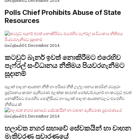
செய்திகள்
02 December 2014
Polls Chief Prohibits Abuse of State
Resources
செய்திகள்
01 December 2014
කටවුට් බැනර් ඉවත් නොකිරීමට එරෙහිව
පැෆ්රල් සංවිධානය නීතිමය පියවරගැනීමට
සූදානම්
පළාත් පාලන ආයතන නීති හා පරිසර නීති උල්ලංඝනය කරමින් රටපුරා
ප්‍රදර්ශනය කරන මැතිවරණ ඉලක්ක කරගත් පෝස්ටර්,බැනර් හා කටවුට් ඉවත්
නොකිරීමට එරෙහිව පොලීසියට හා පළාත් පාලන ආයතනවලට එරෙහිව
නීතිමය ක්‍
செய்திகள்
01 December 2014
හලාවත නගර සභාවේ සේවකයින් හා වාහන
මැතිවරණ ප්‍රචාරණයේ