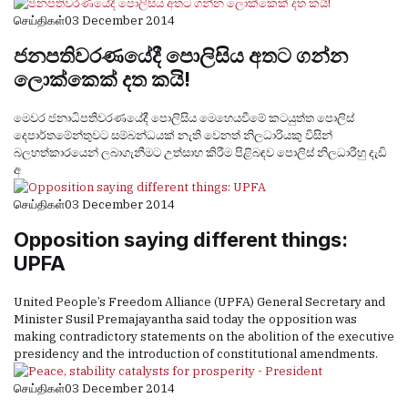
செய்திகள்
03 December 2014
ජනපතිවරණයේදී පොලිසිය අතට ගන්න
ලොක්‌කෙක්‌ දත කයි!
මෙවර ජනාධිපතිවරණයේදී පොලිසිය මෙහෙයවීමේ කටයුත්ත පොලිස්‌
දෙපාර්තමේන්තුවට සම්බන්ධයක්‌ නැති වෙනත් නිලධාරියකු විසින්
බලහත්කාරයෙන් ලබාගැනීමට උත්සාහ කිරීම පිළිබඳව පොලිස්‌ නිලධාරීහු දැඩි
අ
செய்திகள்
03 December 2014
Opposition saying different things:
UPFA
United People’s Freedom Alliance (UPFA) General Secretary and
Minister Susil Premajayantha said today the opposition was
making contradictory statements on the abolition of the executive
presidency and the introduction of constitutional amendments.
செய்திகள்
03 December 2014