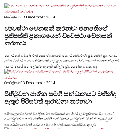
செய்திகள்
03 December 2014
ව්‍යවස්‌ථා වෙනසක්‌ කරනවා ජනපතිගේ
ප්‍රතිපත්ති ප්‍රකාශයෙන් ව්‍යවස්‌ථා වෙනසක්‌
කරනවා
ජනාධිපති මහින්ද රාජපක්‍ෂ මහතාගේ ජනාධිපතිවරණ ප්‍රතිපත්ති ප්‍රකාශයට
පුළුල් ව්‍යවස්‌ථා සංශෝධනයක්‌ ඇතුළත් කෙරෙන බව එක්‌සත් ජනතා නිදහස්‌
සන්ධානයේ මහ ලේකම් ඇමැති සුසිල් ප්‍රේමජයන්ත මහතා සඳ
செய்திகள்
03 December 2014
පිහිටුවන ජාතික සමගි සන්ධානයට මහින්ද
ඇතුළු පිරිසටත් ආරාධනා කරනවා
මේ එළැඹෙන්නේ චන්ද්‍රිකා මහත්මියගේ හෝ රනිල් වික්‍රමසිංහ මහතාගේ
ආණ්‌ඩුවක්‌ නොව, ජාතික සමගි සන්ධාන ආණ්‌ඩුවක්‌ බවත් ඒ ආණ්‌ඩුවේ
කොටස්‌කරුවෙක්‌ වෙන්න මහින්ද රාජපක්‍ෂ මහත්මයා ඇතුළු