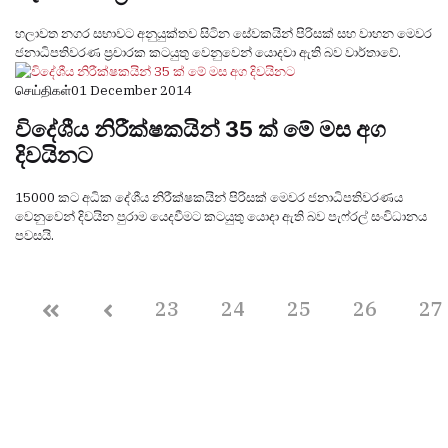
හලාවත නගර සභාවට අනුයුක්තව සිටින සේවකයින් පිරිසක් සහ වාහන මෙවර
ජනාධිපතිවරණ ප්‍රචාරක කටයුතු වෙනුවෙන් යොදවා ඇති බව වාර්තාවේ.
செய்திகள்
01 December 2014
විදේශීය නිරීක්ෂකයින් 35 ක් මේ මස අග
දිවයිනට
15000 කට අධික දේශීය නිරීක්ෂකයින් පිරිසක් මෙවර ජනාධිපතිවරණය
වෙනුවෙන් දිවයින පුරාම යෙදවීමට කටයුතු යොදා ඇති බව පැෆ්රල් සංවිධානය
පවසයි.
23
24
25
26
27