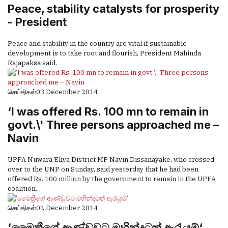
Peace, stability catalysts for prosperity
- President
Peace and stability in the country are vital if sustainable
development is to take root and flourish, President Mahinda
Rajapaksa said.
செய்திகள்
03 December 2014
‘I was offered Rs. 100 mn to remain in
govt.\' Three persons approached me –
Navin
UPFA Nuwara Eliya District MP Navin Dissanayake, who crossed
over to the UNP on Sunday, said yesterday that he had been
offered Rs. 100 million by the government to remain in the UPFA
coalition.
செய்திகள்
02 December 2014
‘මෛත්‍රීගේ ආණ්ඩුවට මහින්දටත් ඇරැයුම්‘