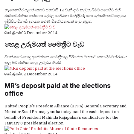
නැගෙනහිර පළාත් සභාව ජනවාරි 12 වැනි දාට කල් තැබීමට එරෙහිව එහි
එක්සත් ජාතික පක්ෂ හා දෙමළ සන්ධාන මන්ත්‍රීවරු සභා ලේකම් කාර්යාලයය
ඉදිරිපිට විනාඩි දහයක පමණ විරෝධතාවක් පැවැත්වූහ.
செய்திகள்
02 December 2014
හෙළ උරුමයත් මෛත්‍රීට වැඩ
විපක්ෂයේ පොදු අපේක්ෂක මෛත්‍රීපාල සිරිසේන මහතාට සහය දීමට තීරණය
කළ බව ජාතික හෙළ උරුමය කියයි.
செய்திகள்
02 December 2014
MR’s deposit paid at the elections
office
United People’s Freedom Alliance (UPFA) General Secretary and
Minister Susil Premajayantha today paid the cash deposit on
behalf of President Mahinda Rajapaksa’s candidature for the
January 8 presidential election.