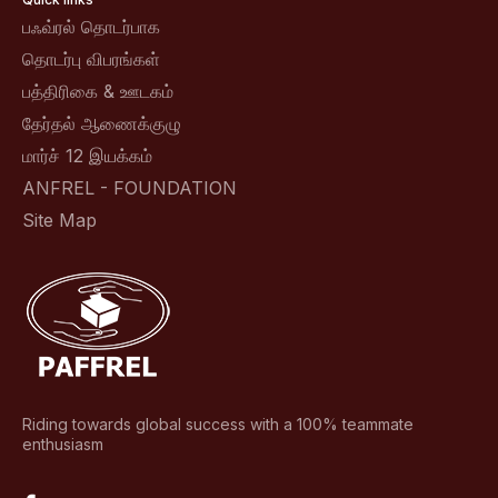
பஃவ்ரல் தொடர்பாக
தொடர்பு விபரங்கள்
பத்திரிகை & ஊடகம்
தேர்தல் ஆணைக்குழு
மார்ச் 12 இயக்கம்
ANFREL - FOUNDATION
Site Map
Riding towards global success with a 100% teammate
enthusiasm