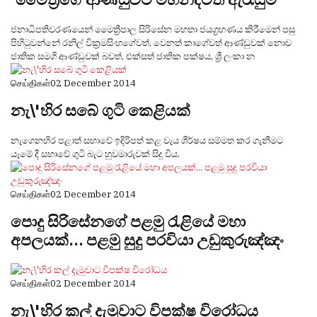
ජනාධිපතිවරණයෙන් මෛත්‍රීපාල සිරිසේන මහතා ජයග්‍රහණය කිරීමෙන් පසු
පිහිටුවන්නේ රනිල් වික්‍රමසිංහගේවත්, වෙනත් කාගේවත් ආණ්ඩුවක් නොව
ජාතික සමගි ආණ්ඩුවක් බවත්, එක්සත් ජාතික පක්ෂය, ශ්‍රී ලංකා න
செய்திகள்
02 December 2014
නැ\'හිර සබේ ගුටි කෙළියක්
නැගෙනහිර පළාත් සභාවේ ඉදිරිපත් කළ වැය ශීර්ෂය සම්මත කර ගැනීමට
යෑමේ දී සභාවේ ගුටි බැට හුවමාරුවක් සිදු විය.
செய்திகள்
02 December 2014
පොදු සිරිසේනගේ පළමු රැළියේ මහා
අපලයක්... පළමු සුදු පරවියා උඩුකුරුඤ්ඤං
செய்திகள்
02 December 2014
නැ\'හිර කල් දැමුවාට විපක්ෂ විරෝධය